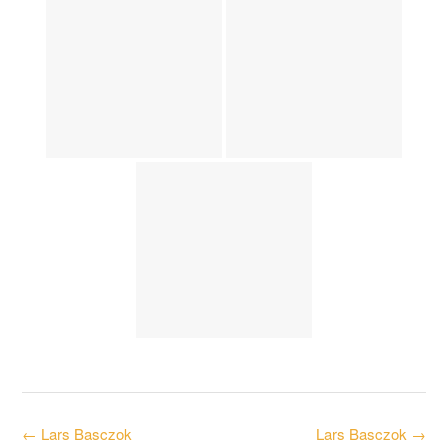
Post
←
Lars Basczok
Lars Basczok
→