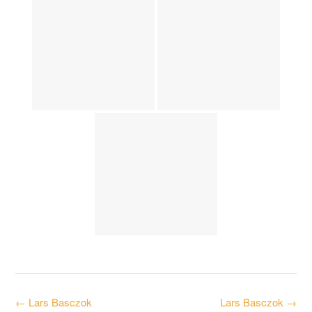
Post
←
Lars Basczok
Lars Basczok
→