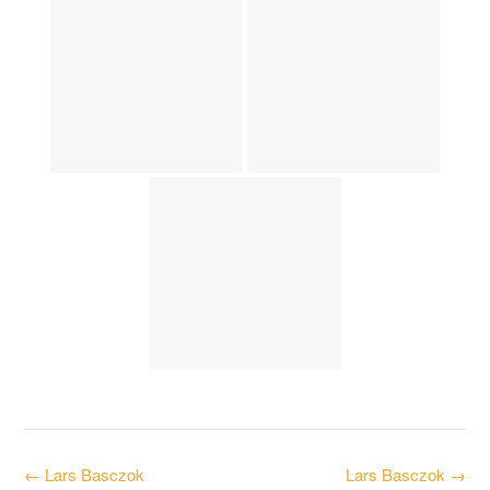
Post
←
Lars Basczok
Lars Basczok
→