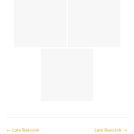
Post
←
Lars Basczok
Lars Basczok
→