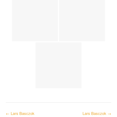
Post
←
Lars Basczok
Lars Basczok
→