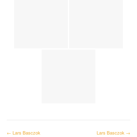
Post
←
Lars Basczok
Lars Basczok
→