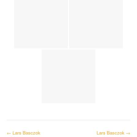
Post
←
Lars Basczok
Lars Basczok
→