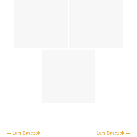
Post
←
Lars Basczok
Lars Basczok
→