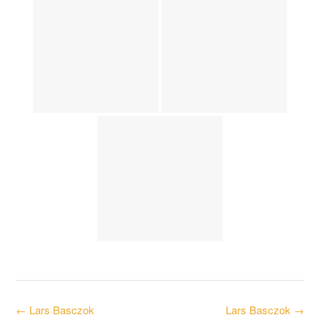
Post
←
Lars Basczok
Lars Basczok
→