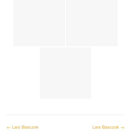
Post
←
Lars Basczok
Lars Basczok
→