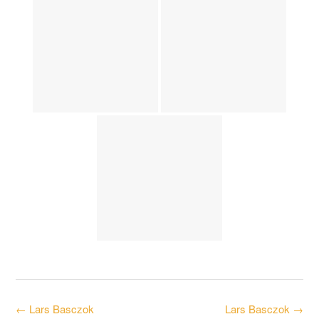
Post
←
Lars Basczok
Lars Basczok
→