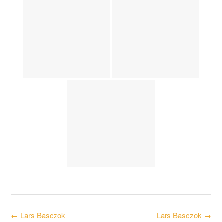
Post
←
Lars Basczok
Lars Basczok
→