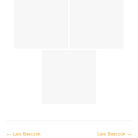
Post
←
Lars Basczok
Lars Basczok
→