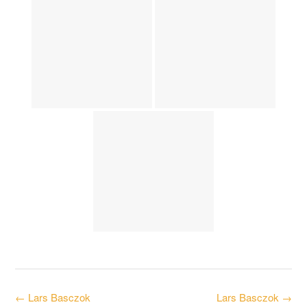
Post
←
Lars Basczok
Lars Basczok
→