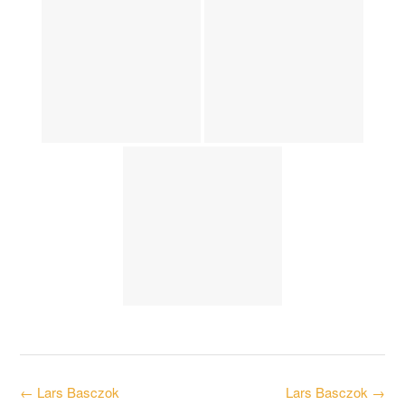
Post
←
Lars Basczok
Lars Basczok
→