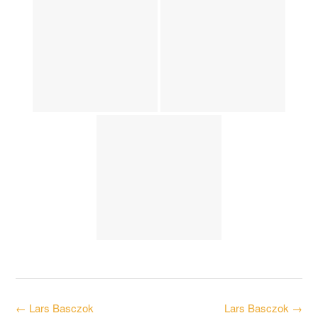
Post
←
Lars Basczok
Lars Basczok
→