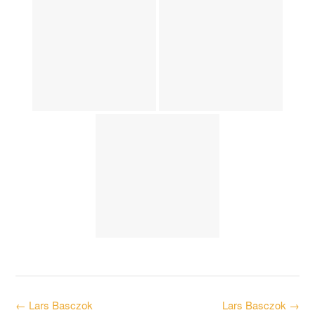
Post
←
Lars Basczok
Lars Basczok
→