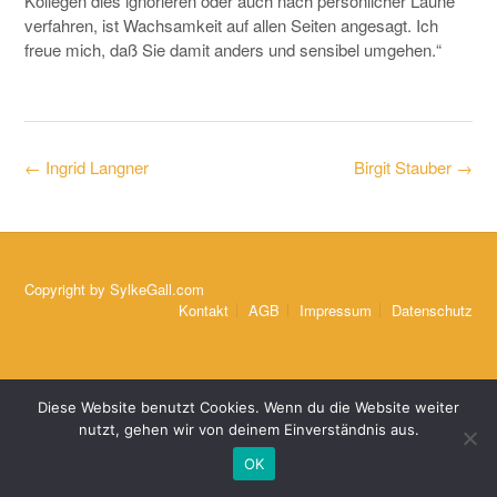
Kollegen dies ignorieren oder auch nach persönlicher Laune
verfahren, ist Wachsamkeit auf allen Seiten angesagt. Ich
freue mich, daß Sie damit anders und sensibel umgehen.“
Post
←
Ingrid Langner
Birgit Stauber
→
navigation
Copyright by
SylkeGall.com
Kontakt
AGB
Impressum
Datenschutz
Diese Website benutzt Cookies. Wenn du die Website weiter
nutzt, gehen wir von deinem Einverständnis aus.
OK