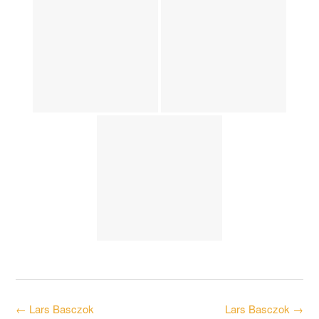
Post
←
Lars Basczok
Lars Basczok
→