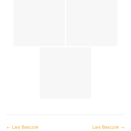
Post
←
Lars Basczok
Lars Basczok
→