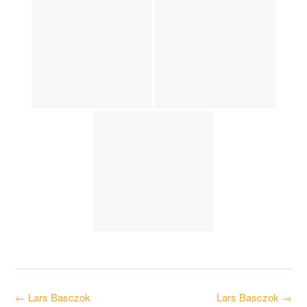
Post
←
Lars Basczok
Lars Basczok
→