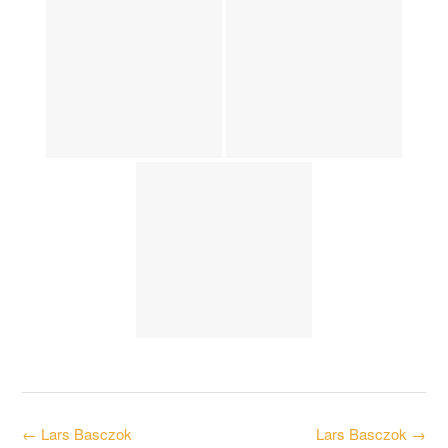
Post
←
Lars Basczok
Lars Basczok
→