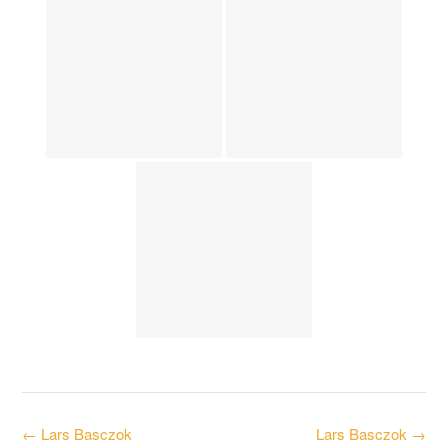
Post
←
Lars Basczok
Lars Basczok
→