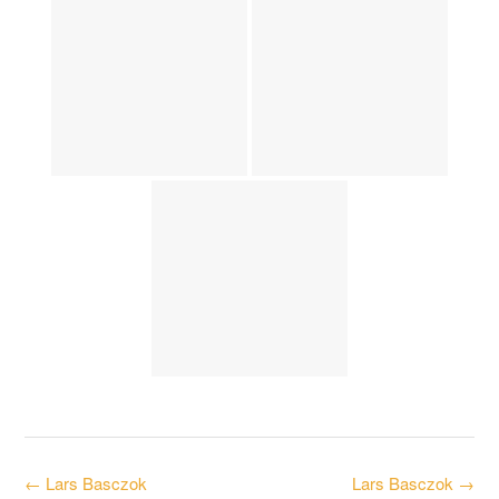
Post
←
Lars Basczok
Lars Basczok
→