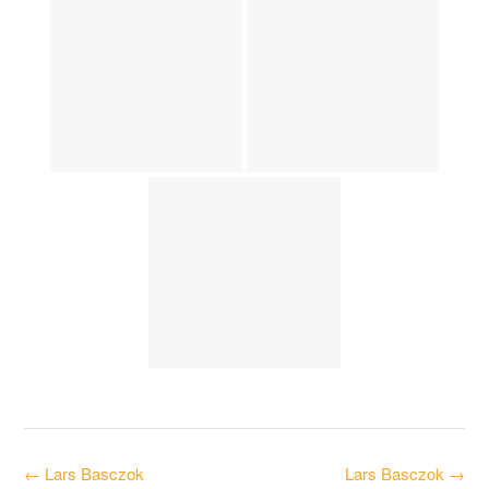
Post
←
Lars Basczok
Lars Basczok
→