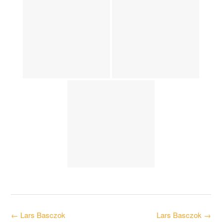
Post
←
Lars Basczok
Lars Basczok
→