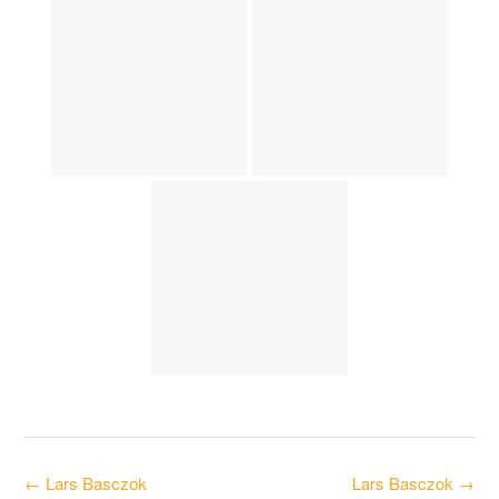
Post
←
Lars Basczok
Lars Basczok
→