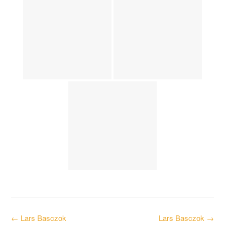
Post
←
Lars Basczok
Lars Basczok
→