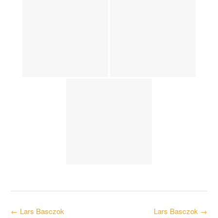
Post
←
Lars Basczok
Lars Basczok
→