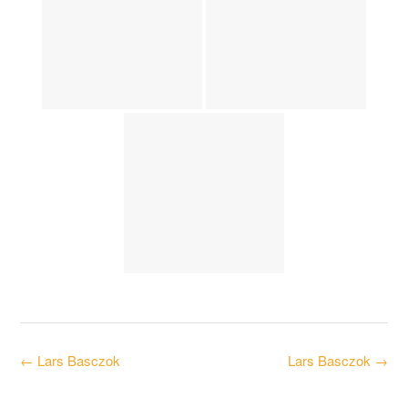
Post
←
Lars Basczok
Lars Basczok
→
navigation