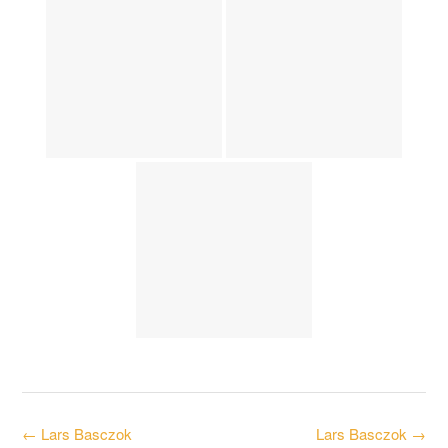
Post
←
Lars Basczok
Lars Basczok
→