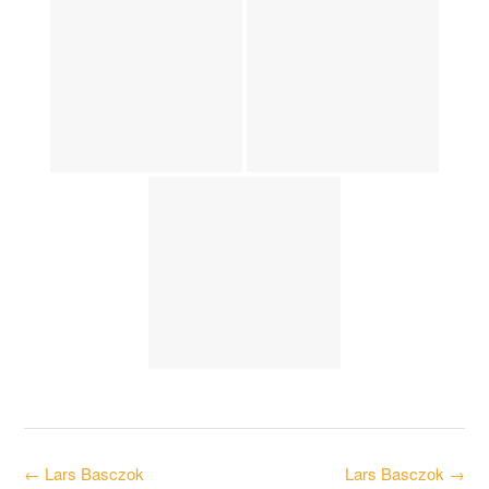
Post
←
Lars Basczok
Lars Basczok
→