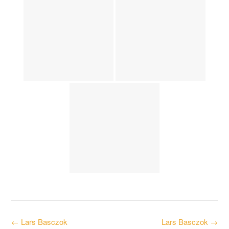
Post
←
Lars Basczok
Lars Basczok
→