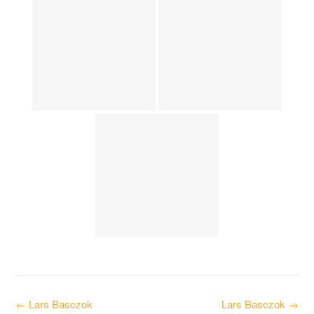
Post
←
Lars Basczok
Lars Basczok
→