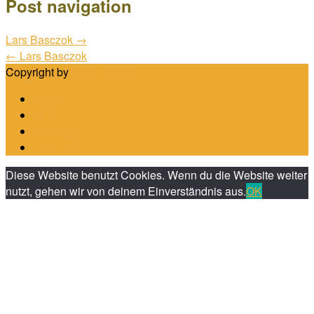
Post navigation
Lars Basczok
→
←
Lars Basczok
Copyright by
SylkeGall.com
Kontakt
AGB
Impressum
Datenschutz
Diese Website benutzt Cookies. Wenn du die Website weiter
nutzt, gehen wir von deinem Einverständnis aus.
OK