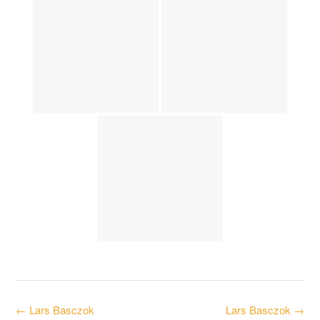
Post
←
Lars Basczok
Lars Basczok
→