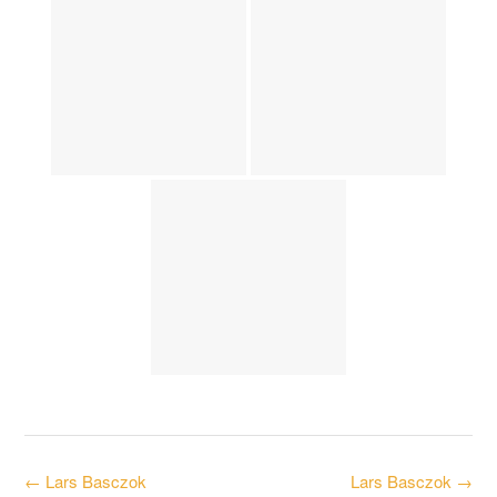
Post
←
Lars Basczok
Lars Basczok
→