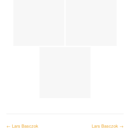
Post
←
Lars Basczok
Lars Basczok
→