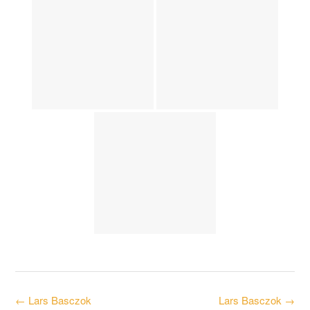
Post
←
Lars Basczok
Lars Basczok
→