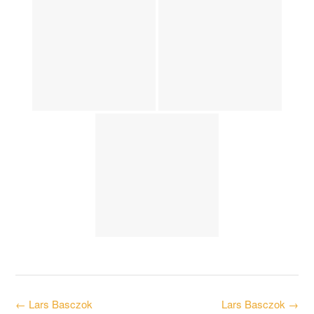
Post
←
Lars Basczok
Lars Basczok
→