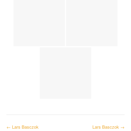
Post
←
Lars Basczok
Lars Basczok
→