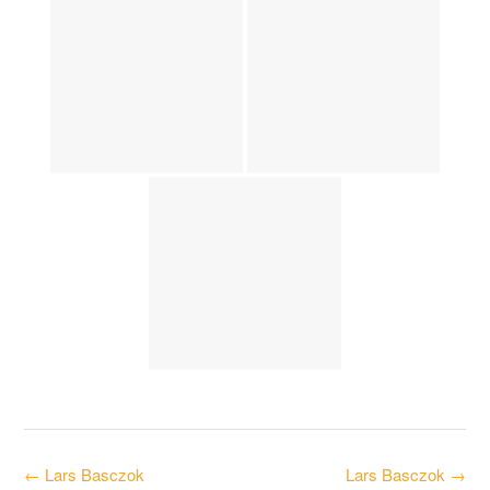
Post
←
Lars Basczok
Lars Basczok
→