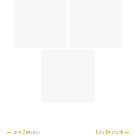
Post
←
Lars Basczok
Lars Basczok
→