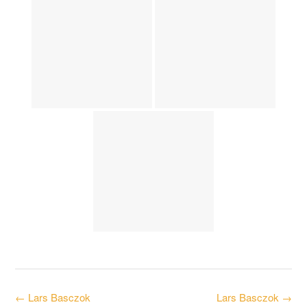
Post
←
Lars Basczok
Lars Basczok
→