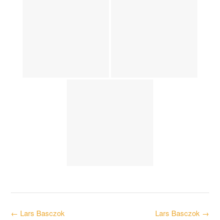
Post
←
Lars Basczok
Lars Basczok
→