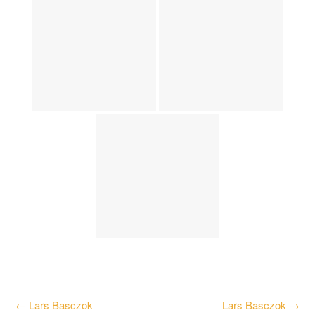
Post
←
Lars Basczok
Lars Basczok
→