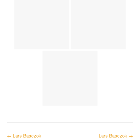
Post
←
Lars Basczok
Lars Basczok
→