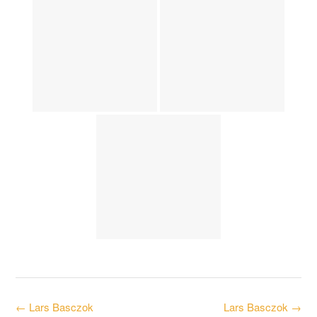
Post
←
Lars Basczok
Lars Basczok
→