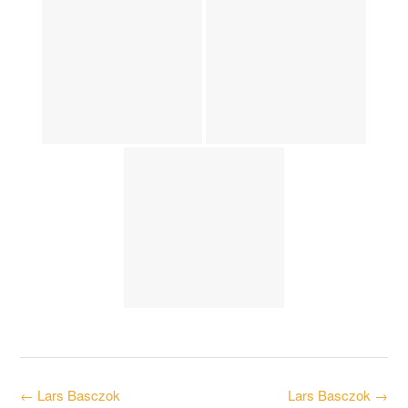
Post
←
Lars Basczok
Lars Basczok
→