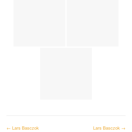
Post
←
Lars Basczok
Lars Basczok
→